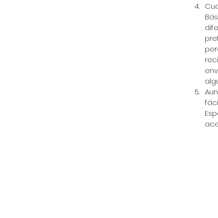
Cua
Bás
dif
pre
per
rec
env
alg
Aun
fác
Esp
ace