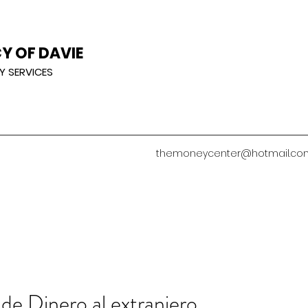
Y OF DAVIE
Y SERVICES
themoneycenter@hotmail.co
Recen
de Dinero al extranjero