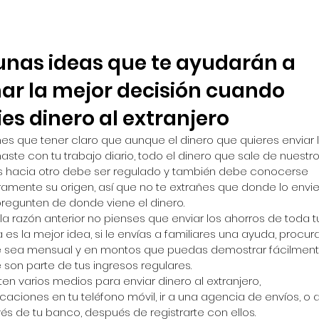
Archi
April 20
unas ideas que te ayudarán a 
March 
ar la mejor decisión cuando 
January
April 20
es dinero al extranjero
June 20
nes que tener claro que aunque el dinero que quieres enviar l
Tags
aste con tu trabajo diario, todo el dinero que sale de nuestro
s hacia otro debe ser regulado y también debe conocerse 
ramente su origen, así que no te extrañes que donde lo envie
pregunten de donde viene el dinero.
 la razón anterior no pienses que enviar los ahorros de toda t
a es la mejor idea, si le envías a familiares una ayuda, procura
 sea mensual y en montos que puedas demostrar fácilment
 son parte de tus ingresos regulares.
sten varios medios para enviar dinero al extranjero, 
icaciones en tu teléfono móvil, ir a una agencia de envíos, o a
vés de tu banco, después de registrarte con ellos.