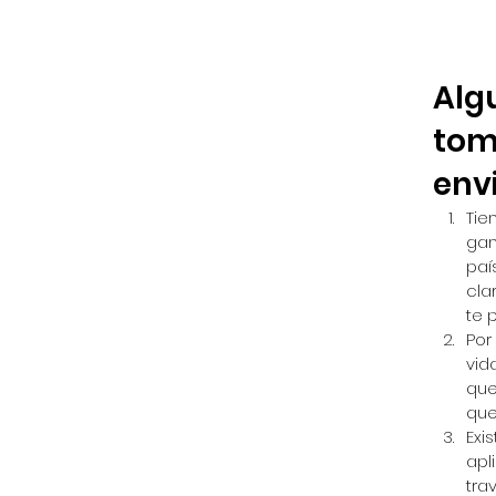
Alg
tom
envi
Tie
gan
paí
cla
te 
Por
vid
que
que
Exi
apl
tra