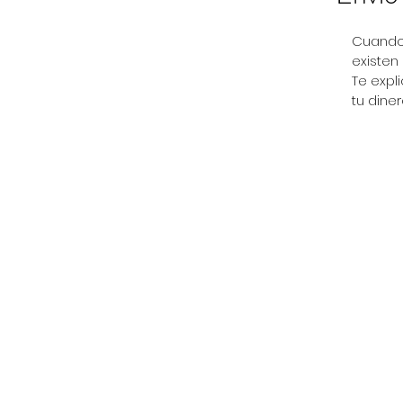
Cuando 
existen
Te expl
tu dine