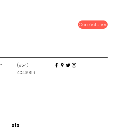
Contáctanos
m
(954)
4043966
t Posts