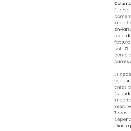
Colombi
El peso
comerci
importa
enviars
recorda
factura
del 19%
como bi
cuales 
Es nece
asegura
antes de
Cuando 
importa
interpre
Todas l
depende
cliente