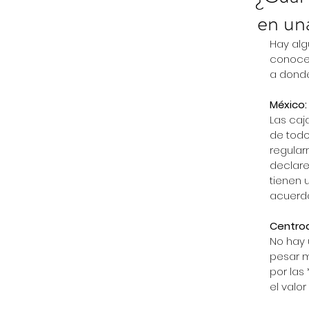
en un
Hay al
conocer
a donde
México:
Las caj
de todo
regular
declare
tienen 
acuerdo
Centroa
No hay 
pesar m
por las
el valor