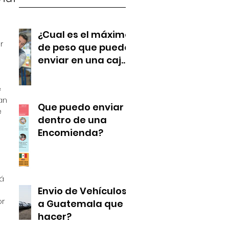
¿Cual es el máximo
r 
de peso que puedo
enviar en una caja
de encomienda?
 
an 
Que puedo enviar
 
dentro de una
 
Encomienda?
á  
Envio de Vehículos
r 
a Guatemala que
hacer?