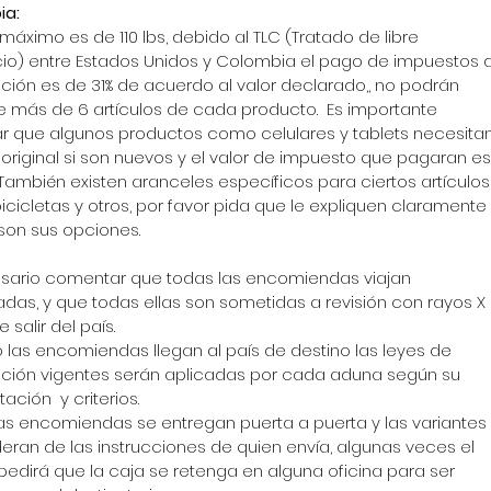
a: 
Archi
 máximo es de 110 lbs, debido al TLC (Tratado de libre 
o) entre Estados Unidos y Colombia el pago de impuestos 
April 20
ción es de 31% de acuerdo al valor declarado,, no podrán 
March 
e más de 6 artículos de cada producto.  Es importante 
January
r que algunos productos como celulares y tablets necesitan
April 20
 original si son nuevos y el valor de impuesto que pagaran es
June 20
.. También existen aranceles específicos para ciertos artículos
cicletas y otros, por favor pida que le expliquen claramente 
Tags
son sus opciones.
sario comentar que todas las encomiendas viajan 
das, y que todas ellas son sometidas a revisión con rayos X 
 salir del país. 
las encomiendas llegan al país de destino las leyes de 
ción vigentes serán aplicadas por cada aduna según su 
tación  y criterios. 
as encomiendas se entregan puerta a puerta y las variantes 
ran de las instrucciones de quien envía, algunas veces el 
 pedirá que la caja se retenga en alguna oficina para ser 