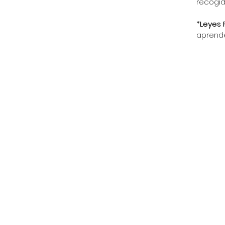
recogid
*Leyes 
aprende